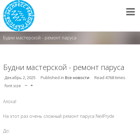
Все новости
/
Все новости
/
Будни мастерской - ремонт паруса
Будни мастерской - ремонт паруса
Декабрь 2, 2025
Published in
Все новости
Read
4768
times
font size
Алоха!
На этот раз очень сложный ремонт паруса NeilPryde
До: