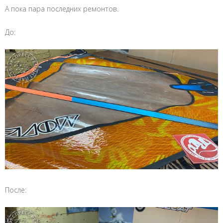
А пока пара последних ремонтов.
До:
После: