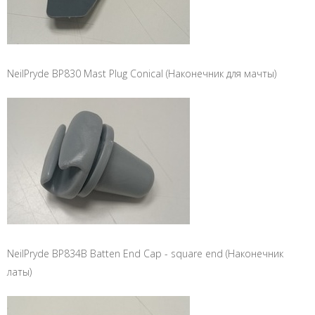
NeilPryde BP830 Mast Plug Conical (Наконечник для мачты)
NeilPryde BP834B Batten End Cap - square end (Наконечник
латы)