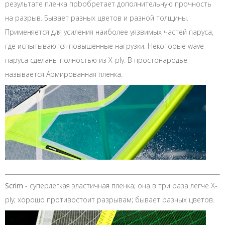
результате пленка прbобретает дополнительную прочность
на разрыв. Бывает разных цветов и разной толщины.
Применяется для усиления наиболее уязвимых частей паруса,
где испытываются повышенные нагрузки. Некоторые wave
паруса сделаны полностью из X-ply. В простонародье
называется Армированная пленка.
Scrim
- суперлегкая эластичная пленка; она в три раза легче X-
ply; хорошо противостоит разрывам; бывает разных цветов.