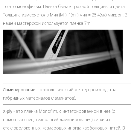
то это монофильм. Пленка бывает разной толщины и цвета.
Толщина измеряется в Мил (Mil). 1(mil) мил = 25.4(мк) микрон. В
нашей мастерской используется пленка 7mil.
Ламинирование
- технологический метод производства
гибридных материалов (ламинатов).
X-ply
- это пленка Monofilm, с интегрированной в нее (с
помощью спец. технологий ламинирования) сетки из
стекловолоконных, кевларовых иногда карбоновых нитей. В