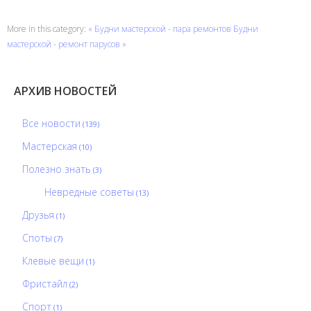
More in this category:
« Будни мастерской - пара ремонтов
Будни
мастерской - ремонт парусов »
АРХИВ НОВОСТЕЙ
Все новости
(139)
Мастерская
(10)
Полезно знать
(3)
Невредные советы
(13)
Друзья
(1)
Споты
(7)
Клевые вещи
(1)
Фристайл
(2)
Спорт
(1)