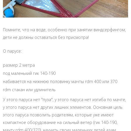
Помните, что на воде, особенно при занятии виндсерфингом,
дети не должны оставаться без присмотра!
О парусе:
размер 2 метра
под маленький гик 140-190
набивается на нижнюю половинку мачты rdm 400 или 370
rdm стакан или удлинитель
У этого паруса нет "пуза", у этого паруса нет изгиба по мачте,
у этого паруса нет других лишних элементов. Основная цель
этого паруса позволить родителям, которые уже имеют
компактное оборудование на сильный ветер (гик 140-190,
мачту rdm 400/370), научить своих маленьких детей азам