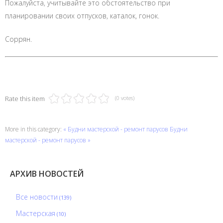
Пожалуйста, учитывайте это обстоятельство при
планировании своих отпусков, каталок, гонок.
Соррян.
Rate this item
(0 votes)
More in this category:
« Будни мастерской - ремонт парусов
Будни
мастерской - ремонт парусов »
АРХИВ НОВОСТЕЙ
Все новости
(139)
Мастерская
(10)