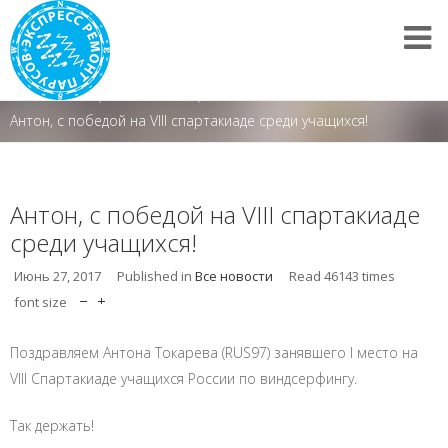
Все новости
/
Все новости
/
Антон, с победой на VIII спартакиаде среди учащихся!
Антон, с победой на VIII спартакиаде
среди учащихся!
Июнь 27, 2017
Published in
Все новости
Read
46143
times
font size
Поздравляем Антона Токарева (RUS97) занявшего I место на
VIII Спартакиаде учащихся России по виндсерфингу.
Так держать!