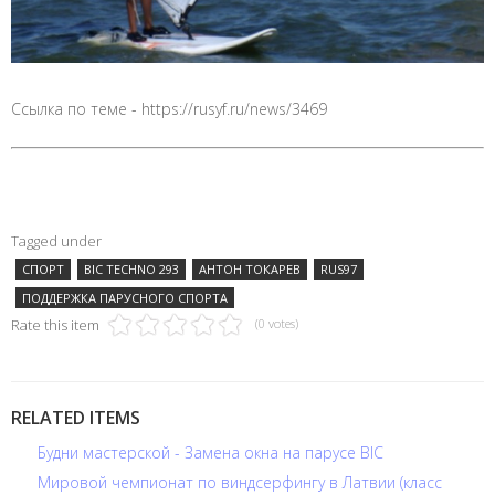
Ссылка по теме - https://rusyf.ru/news/3469
Tagged under
СПОРТ
BIC TECHNO 293
АНТОН ТОКАРЕВ
RUS97
ПОДДЕРЖКА ПАРУСНОГО СПОРТА
Rate this item
(0 votes)
RELATED ITEMS
Будни мастерской - Замена окна на парусе BIC
Мировой чемпионат по виндсерфингу в Латвии (класс