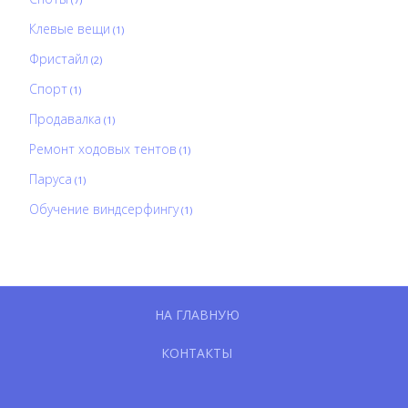
Клевые вещи
(1)
Фристайл
(2)
Спорт
(1)
Продавалка
(1)
Ремонт ходовых тентов
(1)
Паруса
(1)
Обучение виндсерфингу
(1)
НА ГЛАВНУЮ
КОНТАКТЫ