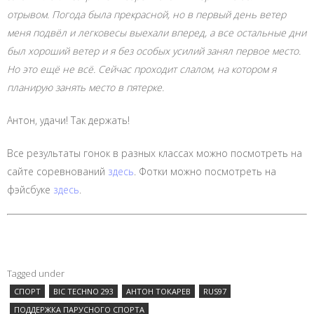
отрывом. Погода была прекрасной, но в первый день ветер
меня подвёл и легковесы выехали вперед, а все остальные дни
был хороший ветер и я без особых усилий занял первое место.
Но это ещё не всё. Сейчас проходит слалом, на котором я
планирую занять место в пятерке.
Антон, удачи! Так держать!
Все результаты гонок в разных классах можно посмотреть на
сайте соревнований
здесь
. Фотки можно посмотреть на
фэйсбуке
здесь
.
Tagged under
СПОРТ
BIC TECHNO 293
АНТОН ТОКАРЕВ
RUS97
ПОДДЕРЖКА ПАРУСНОГО СПОРТА