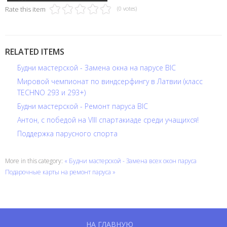
Rate this item
(0 votes)
RELATED ITEMS
Будни мастерской - Замена окна на парусе BIC
Мировой чемпионат по виндсерфингу в Латвии (класс
TECHNO 293 и 293+)
Будни мастерской - Ремонт паруса BIC
Антон, с победой на VIII спартакиаде среди учащихся!
Поддержка парусного спорта
More in this category:
« Будни мастерской - Замена всех окон паруса
Подарочные карты на ремонт паруса »
НА ГЛАВНУЮ