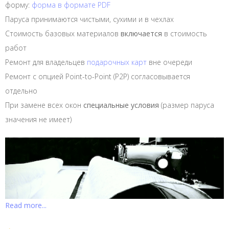
форму:
форма в формате PDF
Паруса принимаются чистыми, сухими и в чехлах
Стоимость базовых материалов
включается
в стоимость
работ
Ремонт для владельцев
подарочных карт
вне очереди
Ремонт с опцией Point-to-Point (P2P) согласовывается
отдельно
При замене всех окон
специальные условия
(размер паруса
значения не имеет)
Read more...