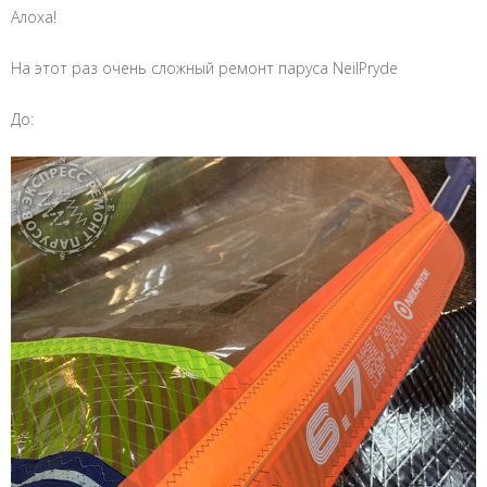
Алоха!
На этот раз очень сложный ремонт паруса NeilPryde
До: